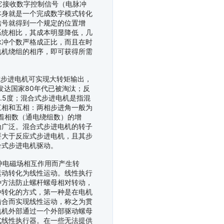
接收数字控制信号（电脉冲
本身就是一个完成数字模式转化
信号就得到一个规定的位置增
系统相比，其成本明显降低，几
脉冲个数严格成正比，而且在时
电机绕组的相序，即可获得所需
步进电机可实现大转矩输出，
发达国家80年代已被淘汰；反
1.5度；混合式步进电机是指混
三相和五相：两相步进角一般为
随着相数（通电绕组数）的增
为广泛。混合式步进电机的转子
要大于反应式步进电机，且其步
合式步进电机驱动。
电磁场相互作用而产生转
运动转化为线性运动。线性执行
种方法防止螺杆螺母相对转动，
种转化的方式，第一种是在电机
啮合而实现线性运动，称之为贯
电机外部通过一个外部驱动螺母
式线性执行器。在一些无法提供