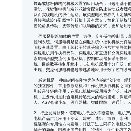
螺母或螺杆防转的机械装置的应用场合，可选用基于
滑轨，花键和电机前端的花键套配合防止转动或者螺
从而实现电机的线性运动。该类型电机被称为固定轴
直接完成旋转到线性的转换非常有意义，简化了从旋
齿轮齿条传动、皮带传动和联轴器的方式，更加适用
伺服是指以物体的位置、方位、姿势等为控制量，组
控制系统。伺服电机是指在伺服系统中控制机械元件
间接变速装置。由于其转子转速受输入信号控制并能
伺服电机用作执行元件。伺服电机有直流和交流伺服
永磁同步型交流伺服电动机，控制驱动器多采用快速
统。目前数字控制系统中，步进电机应用十分广泛，
出现，交流伺服电机也越来越多地应用于数字控制系
减速机是一种由封闭在刚性壳体内的齿轮传动、蜗杆
的独立部件，常用作原动机和工作机或执行机构之间
和传递转矩的作用，在现代机械中应用极为广泛。减
机，主要作用是配合电机传递更大的输出扭矩，保证
人、AGV仓储小车、医疗器械、智能跟踪、速通门、
2、行业发展趋势：随着电机行业的不断发展，电机产
电机产品广泛应用于冶金、建材、造纸、市政、水利
性逐渐向专用性方向发展，打破了过去同样的电机分
场合的局面。电机正向专用性、特殊性、个性化方向