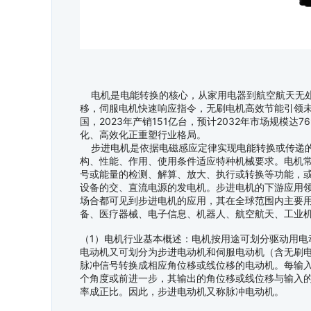
电机是电能转换的核心，从家用电器到航空航天无处
移，伺服电机快速响应指令，无刷电机高效节能引领
国，2023年产销151亿台，预计2032年市场规模达7
化、高效化正重塑行业格局。
步进电机是依据电磁感应定律实现电能转换或传递的
构、性能、作用、使用条件适应特种机械要求。电机
号或能量的检测、解算、放大、执行或转换等功能，
设备的交、直流电源的发电机。步进电机的下游应用
场合都可见到步进电机的应用，其在全球范围内主要
备、医疗器械、电子信息、机器人、航空航天、工业
（1）电机行业基本概述：电机按用途可划分驱动用电
电动机又可划分为步进电动机和伺服电动机（含无刷
脉冲信号转换成相应角位移或线位移的电动机。每输
个角度或前进一步，其输出的角位移或线位移与输入
率成正比。因此，步进电动机又称脉冲电动机。