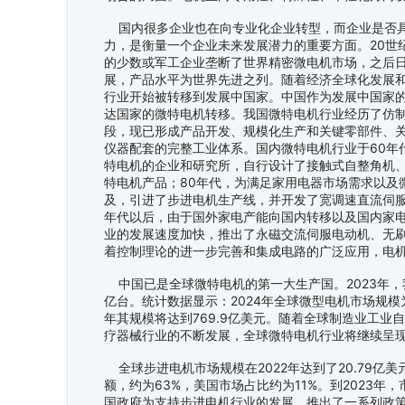
国内很多企业也在向专业化企业转型，而企业是否具
力，是衡量一个企业未来发展潜力的重要方面。20世
的少数或军工企业垄断了世界精密微电机市场，之后
展，产品水平为世界先进之列。随着经济全球化发展
行业开始被转移到发展中国家。中国作为发展中国家
达国家的微特电机转移。我国微特电机行业经历了仿
段，现已形成产品开发、规模化生产和关键零部件、
仪器配套的完整工业体系。国内微特电机行业于60年
特电机的企业和研究所，自行设计了接触式自整角机
特电机产品；80年代，为满足家用电器市场需求以及
及，引进了步进电机生产线，并开发了宽调速直流伺服
年代以后，由于国外家电产能向国内转移以及国内家
业的发展速度加快，推出了永磁交流伺服电动机、无
着控制理论的进一步完善和集成电路的广泛应用，电
中国已是全球微特电机的第一大生产国。2023年，
亿台。统计数据显示：2024年全球微型电机市场规模为4
年其规模将达到769.9亿美元。随着全球制造业工业
疗器械行业的不断发展，全球微特电机行业将继续呈
全球步进电机市场规模在2022年达到了20.79亿
额，约为63%，美国市场占比约为11%。到2023年，
国政府为支持步进电机行业的发展，推出了一系列政