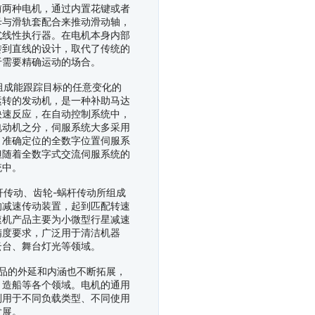
前两种电机，通过内置花键或者
母与滑轨套配合来推动滑动轴，
式线性执行器。在电机本身内部
转到直线的设计，取代了传统的
于需要精确运动的场合。
成能跟踪目标的任意变化的
运转的发动机，是一种补助马达
快速反应，在自动控制系统中，
电动机之分，伺服系统大多采用
、准确定位的全数字位置伺服系
但随着全数字式交流伺服系统的
统中。
传动、齿轮-蜗杆传动所组成
的减速传动装置，起到匹配转速
速机产品主要为小微型行星减速
精度要求，广泛用于清洁机器
云台、舞台灯光等领域。
品的外延和内涵也不断拓展，
、造船等各个领域。电机的通用
别用于不同负载类型、不同使用
发展。