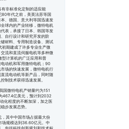
有非标准化定制的适应能
纪80年代之前，美英法苏等国
日本、德国、意大利等国迅速发
和全球内的产业转移，微特电机
的代表，承接了日本、韩国等发
制、自行设计和研究开发的阶
关键材料、专用制造设备、测试
代初期建成了许多专业生产微
、交流和直流伺服电机等多种微
微型计算机的广泛应用和普
电动机和军用微特电机；90
电市场的快速发展，微特电机行
刷直流电动机等新产品，同时随
机控制技术获得迅速发展。
我国微特电机产销量约为151
67.4亿美元，预计到2032
自动化程度的不断加深，加之医
现稳步发展态势。
美元，其中中国市场占据最大份
市场规模达到36.60亿元。中
策，包括科技创新规划和技术标