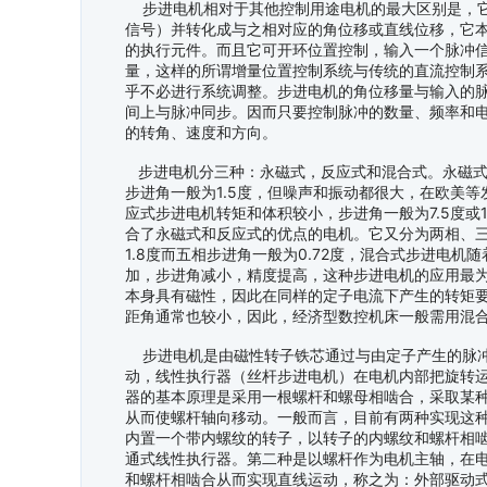
步进电机相对于其他控制用途电机的最大区别是，它
信号）并转化成与之相对应的角位移或直线位移，它
的执行元件。而且它可开环位置控制，输入一个脉冲
量，这样的所谓增量位置控制系统与传统的直流控制
乎不必进行系统调整。步进电机的角位移量与输入的
间上与脉冲同步。因而只要控制脉冲的数量、频率和
的转角、速度和方向。
步进电机分三种：永磁式，反应式和混合式。永磁式
步进角一般为1.5度，但噪声和振动都很大，在欧美等
应式步进电机转矩和体积较小，步进角一般为7.5度或
合了永磁式和反应式的优点的电机。它又分为两相、
1.8度而五相步进角一般为0.72度，混合式步进电机
加，步进角减小，精度提高，这种步进电机的应用最
本身具有磁性，因此在同样的定子电流下产生的转矩
距角通常也较小，因此，经济型数控机床一般需用混
步进电机是由磁性转子铁芯通过与由定子产生的脉冲
动，线性执行器（丝杆步进电机）在电机内部把旋转
器的基本原理是采用一根螺杆和螺母相啮合，采取某
从而使螺杆轴向移动。一般而言，目前有两种实现这
内置一个带内螺纹的转子，以转子的内螺纹和螺杆相
通式线性执行器。第二种是以螺杆作为电机主轴，在
和螺杆相啮合从而实现直线运动，称之为：外部驱动