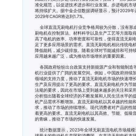
准化规范，以促进技术进步和行业发展。步进电机市
将持续扩大。据中金企信数据调研显示，预计2029年达到2
2029年CAGR将达到1.7%。
全球直流无刷电机行业竞争格局较为分散，没有形成
刷电机在控制算法、材料科学以及生产工艺等方面取
高了电机的效率、功率密度和可靠性，使得直流无刷
足了更多应用场景的需求。直流无刷电机相比传统电
降低能耗，减少碳排放。随着全球对节能减排和可持
应用越来越广泛，成为推动市场增长的重要因素。
各国政府纷纷出台政策支持新能源产业和智能制造等
机行业提供了广阔的发展空间。例如，中国政府持续
领域的支持力度，推动了直流无刷电机市场的快速增
生产及应用提出了更高的要求。直流无刷电机作为节
法规的要求，因此在市场上受到越来越多的关注和采
分析指出随着全球经济的不断发展和人民生活水平的
机产品需求不断增加。直流无刷电机以其卓越的性能
求，推动了市场的持续增长。现代消费者对产品的性
着更高的要求。直流无刷电机以其高效、节能、低噪
的青睐，推动了市场的快速发展。
统计数据显示，2023年全球无刷直流电机市场规模
球最大的电动机生产国和消费国，在直流无刷电机市